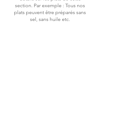
section. Par exemple : Tous nos
plats peuvent être préparés sans
sel, sans huile etc.
CECI EST VOTRE PREMIER
ÉLÉMENT
Penne aglio e olio, ail, persil,
parmesan et basilic
12 €
CECI EST VOTRE SECOND
ÉLÉMENT
Raviolis au potiron, crème et