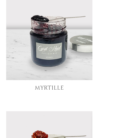
MYRTILLE