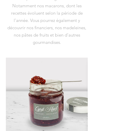
Notamment nos macarons, dont les
recettes évoluent selon la période de
l’année. Vous pourrez également y
découvrir nos financiers, nos madeleines,
nos pâtes de fruits et bien d’autres
gourmandises.