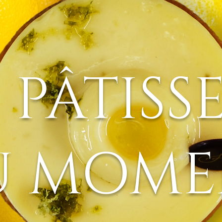
 PÂTISSE
U MOME